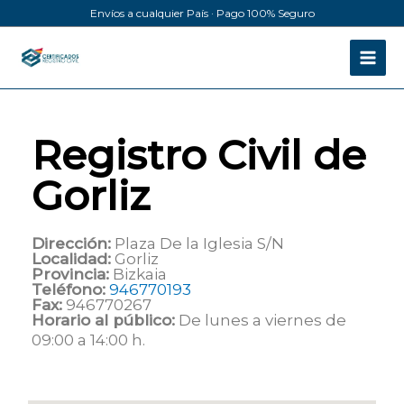
Ir
Envíos a cualquier País · Pago 100% Seguro
al
contenido
Registro Civil de
Gorliz
Dirección:
Plaza De la Iglesia S/N
Localidad:
Gorliz
Provincia:
Bizkaia
Teléfono:
946770193
Fax:
946770267
Horario al público:
De lunes a viernes de
09:00 a 14:00 h.