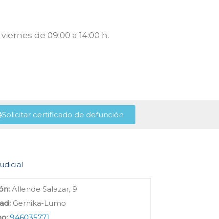
viernes de 09:00 a 14:00 h.
Solicitar certificado de defunción
udicial
ón:
Allende Salazar, 9
ad:
Gernika-Lumo
no:
946035771