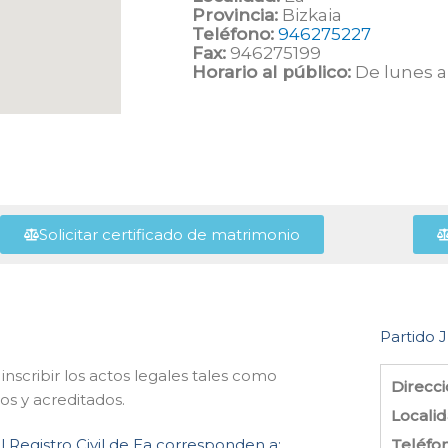
Provincia:
Bizkaia
Teléfono:
946275227
Fax:
946275199
Horario al público:
De lunes a 
Solicitar certificado de matrimonio
Partido J
inscribir los actos legales tales como
Direcci
os y acreditados.
Localid
l Registro Civil de Ea corresponden a:
Teléfo