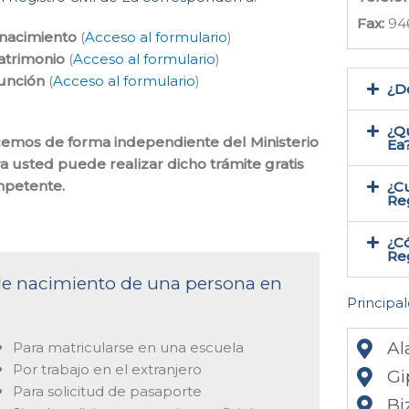
Fax:
94
 nacimiento
(
Acceso al formulario
)
atrimonio
(
Acceso al formulario
)
función
(
Acceso al formulario
)
¿Do
¿Qu
hacemos de forma independiente del Ministerio
Ea
a usted puede realizar dicho trámite gratis
mpetente.
¿Cu
Reg
¿Có
Reg
 de nacimiento de una persona en
Principal
Al
Para matricularse en una escuela
Por trabajo en el extranjero
Gi
Para solicitud de pasaporte
Bi