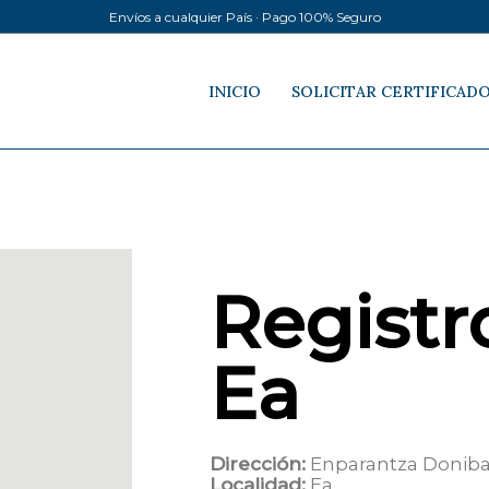
Envíos a cualquier País · Pago 100% Seguro
INICIO
SOLICITAR CERTIFICAD
Registro
Ea
Dirección:
Enparantza Doniba
Localidad:
Ea