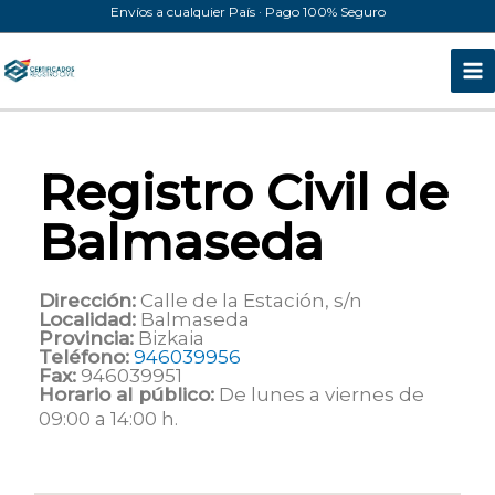
Ir
Envíos a cualquier País · Pago 100% Seguro
al
contenido
Registro Civil de
Balmaseda
Dirección:
Calle de la Estación, s/n
Localidad:
Balmaseda
Provincia:
Bizkaia
Teléfono:
946039956
Fax:
946039951
Horario al público:
De lunes a viernes de
09:00 a 14:00 h.