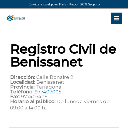
Ir
Envíos a cualquier País · Pago 100% Seguro
al
contenido
Registro Civil de
Benissanet
Dirección:
Calle Bonaire 2
Localidad:
Benissanet
Provincia:
Tarragona
Teléfono:
977407005
Fax:
977407405
Horario al público:
De lunes a viernes de
09:00 a 14:00 h.