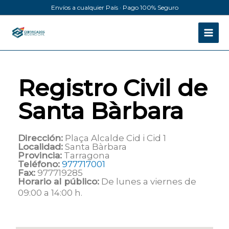
Ir
Envíos a cualquier País · Pago 100% Seguro
al
contenido
Registro Civil de
Santa Bàrbara
Dirección:
Plaça Alcalde Cid i Cid 1
Localidad:
Santa Bàrbara
Provincia:
Tarragona
Teléfono:
977717001
Fax:
977719285
Horario al público:
De lunes a viernes de
09:00 a 14:00 h.