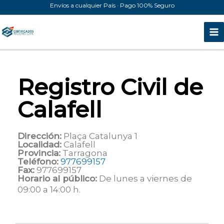
Ir
Envíos a cualquier País · Pago 100% Seguro
al
contenido
Registro Civil de
Calafell
Dirección:
Plaça Catalunya 1
Localidad:
Calafell
Provincia:
Tarragona
Teléfono:
977699157
Fax:
977699157
Horario al público:
De lunes a viernes de
09:00 a 14:00 h.