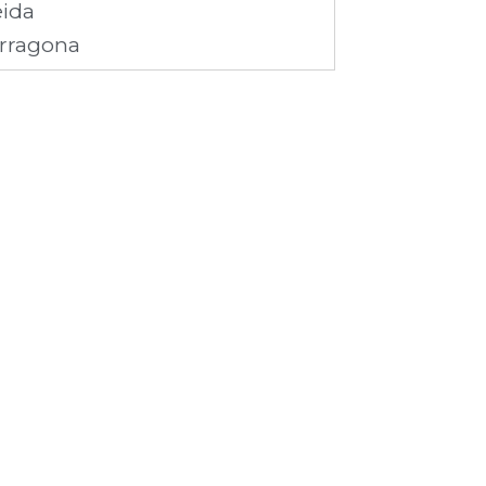
eida
rragona