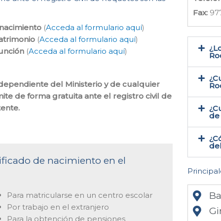
Fax:
97
 nacimiento
(
Acceda al formulario aquí
)
atrimonio
(
Acceda al formulario aquí
)
¿Lo
función
(
Acceda al formulario aquí
)
Ro
¿Cu
ndependiente del Ministerio y de cualquier
Ro
te de forma gratuita ante el registro civil de
ente.
¿Cu
de
¿Có
del
tificado de nacimiento en el
Principal
Ba
Para matricularse en un centro escolar
Por trabajo en el extranjero
Gi
Para la obtención de pensiones