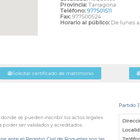
Provincia:
Tarragona
Teléfono:
977501511
Fax:
977500524
Horario al público:
De lunes a 
Solicitar certificado de matrimonio
Partido J
 donde se pueden inscribir los actos legales
Direcci
 poder ser validados y acreditados.
Localid
ne ante el Registro Civil de Roquetes son las
Teléfo