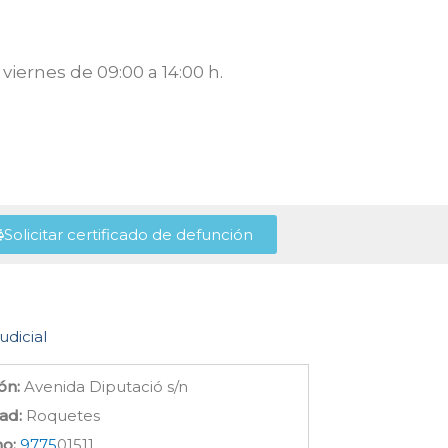
viernes de 09:00 a 14:00 h.
Solicitar certificado de defunción
udicial
ón:
Avenida Diputació s/n
ad:
Roquetes
no:
9775
01511