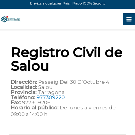
Ir
Envíos a cualquier País · Pago 100% Seguro
al
contenido
Registro Civil de
Salou
Dirección:
Passeig Del 30 D’Octubre 4
Localidad:
Salou
Provincia:
Tarragona
Teléfono:
977309220
Fax:
977309206
Horario al público:
De lunes a viernes de
09:00 a 14:00 h.