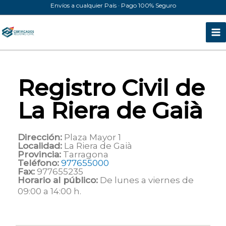
Ir
Envíos a cualquier País · Pago 100% Seguro
al
contenido
Registro Civil de
La Riera de Gaià
Dirección:
Plaza Mayor 1
Localidad:
La Riera de Gaià
Provincia:
Tarragona
Teléfono:
977655000
Fax:
977655235
Horario al público:
De lunes a viernes de
09:00 a 14:00 h.