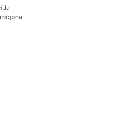
eida
rragona