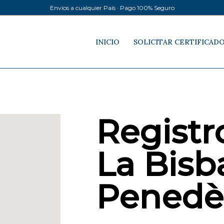
Envíos a cualquier País · Pago 100% Seguro
INICIO
SOLICITAR CERTIFICAD
Registro
La Bisba
Penedè