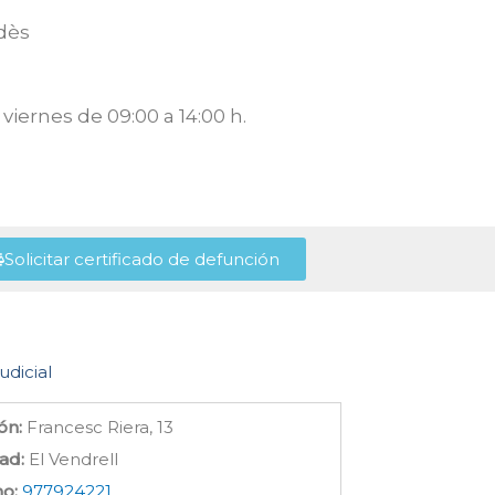
dès
viernes de 09:00 a 14:00 h.
Solicitar certificado de defunción
udicial
ón:
Francesc Riera, 13
ad:
El Vendrell
no:
977924221