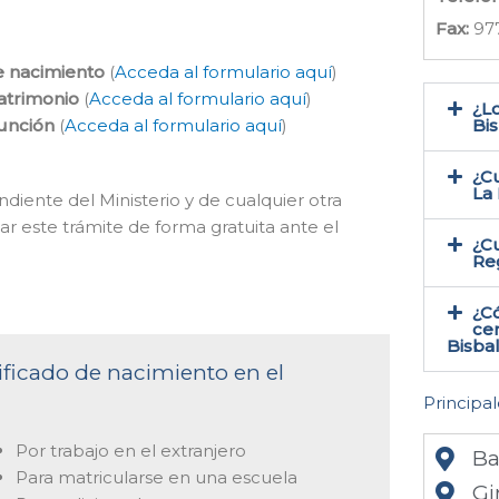
Fax:
97
e nacimiento
(
Acceda al formulario aquí
)
atrimonio
(
Acceda al formulario aquí
)
¿Lo
función
(
Acceda al formulario aquí
)
Bis
¿Cu
La
ndiente del Ministerio y de cualquier otra
ar este trámite de forma gratuita ante el
¿Cu
Reg
¿C
cer
Bisba
tificado de nacimiento en el
Principal
Por trabajo en el extranjero
Ba
Para matricularse en una escuela
Gi