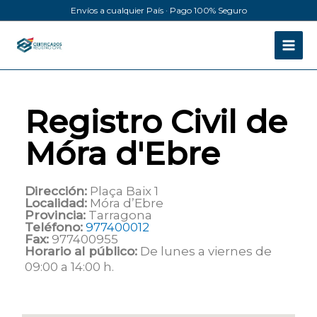
Ir
Envíos a cualquier País · Pago 100% Seguro
al
contenido
Registro Civil de
Móra d'Ebre
Dirección:
Plaça Baix 1
Localidad:
Móra d’Ebre
Provincia:
Tarragona
Teléfono:
977400012
Fax:
977400955
Horario al público:
De lunes a viernes de
09:00 a 14:00 h.