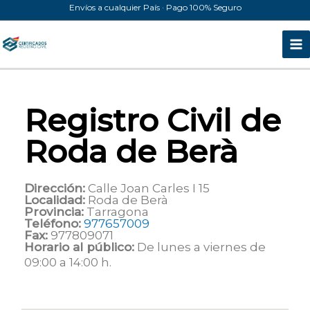
Ir
Envíos a cualquier País · Pago 100% Seguro
al
contenido
Registro Civil de
Roda de Berà
Dirección:
Calle Joan Carles I 15
Localidad:
Roda de Berà
Provincia:
Tarragona
Teléfono:
977657009
Fax:
977809071
Horario al público:
De lunes a viernes de
09:00 a 14:00 h.