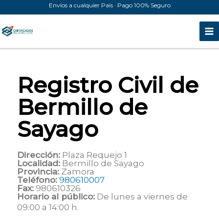
Ir
Envíos a cualquier País · Pago 100% Seguro
al
contenido
Registro Civil de
Bermillo de
Sayago
Dirección:
Plaza Requejo 1
Localidad:
Bermillo de Sayago
Provincia:
Zamora
Teléfono:
980610007
Fax:
980610326
Horario al público:
De lunes a viernes de
09:00 a 14:00 h.