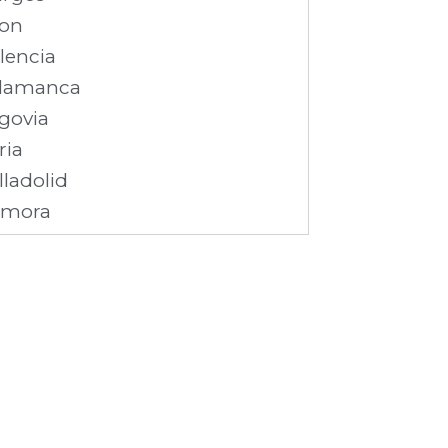
on
lencia
lamanca
govia
ria
lladolid
amora