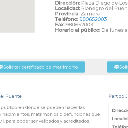
Dirección:
Plaza Diego de Los
Localidad:
Rionegro del Puen
Provincia:
Zamora
Teléfono:
980652003
Fax:
980652003
Horario al público:
De lunes a 
Solicitar certificado de matrimonio
Soli
 del Puente
Partido J
o público en donde se pueden hacer las
Direcci
omo nacimientos, matrimonios o defunciones que
Localid
il, para poder ser validados y acreditados.
Teléfo