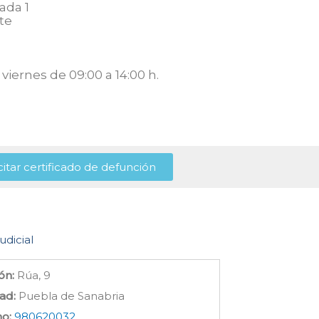
ada 1
te
viernes de 09:00 a 14:00 h.
citar certificado de defunción
udicial
ón:
Rúa, 9
ad:
Puebla de Sanabria
no:
980620032