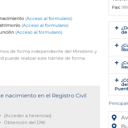
Fax:
98
 nacimiento
(
Acceso al formulario
)
atrimonio
(
Acceso al formulario
)
¿Do
función
(
Acceso al formulario
)
de
¿Cu
Ri
cemos de forma independiente del Ministerio y
ed puede realizar este trámite de forma
¿Cu
Reg
¿Có
del
Puent
e nacimiento en el Registro Civil
Principal
{Acceder a herencias}
Av
Obtención del DNI
Bu