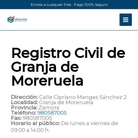
Ir
Envíos a cualquier País · Pago 100% Seguro
al
contenido
Registro Civil de
Granja de
Moreruela
Dirección:
Calle Cipriano Mangas Sánchez 2
Localidad:
Granja de Moreruela
Provincia:
Zamora
Teléfono:
980587005
Fax:
980587005
Horario al público:
De lunes a viernes de
09:00 a 14:00 h.