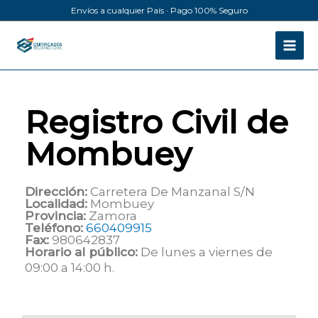
Ir
Envíos a cualquier País · Pago 100% Seguro
al
contenido
Registro Civil de
Mombuey
Dirección:
Carretera De Manzanal S/N
Localidad:
Mombuey
Provincia:
Zamora
Teléfono:
660409915
Fax:
980642837
Horario al público:
De lunes a viernes de
09:00 a 14:00 h.