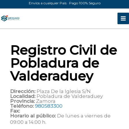
Ir
Envíos a cualquier País · Pago 100% Seguro
al
contenido
Registro Civil de
Pobladura de
Valderaduey
Dirección:
Plaza De la Iglesia S/N
Localidad:
Pobladura de Valderaduey
Provincia:
Zamora
Teléfono:
980583300
Fax:
Horario al público:
De lunes a viernes de
09:00 a 14:00 h.