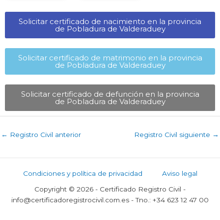
Solicitar certificado de nacimiento en la provincia
de Pobladura de Valderaduey​
Solicitar certificado de matrimonio en la provincia
de Pobladura de Valderaduey​
Solicitar certificado de defunción en la provincia
de Pobladura de Valderaduey​
←
Registro Civil anterior
Registro Civil siguiente
→
Condiciones y política de privacidad
Aviso legal
Copyright © 2026 - Certificado Registro Civil -
info@certificadoregistrocivil.com.es - Tno.: +34 623 12 47 00