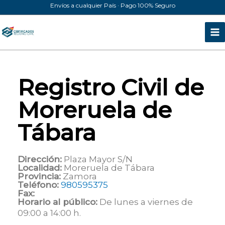
Ir
Envíos a cualquier País · Pago 100% Seguro
al
contenido
Registro Civil de
Moreruela de
Tábara
Dirección:
Plaza Mayor S/N
Localidad:
Moreruela de Tábara
Provincia:
Zamora
Teléfono:
980595375
Fax:
Horario al público:
De lunes a viernes de
09:00 a 14:00 h.