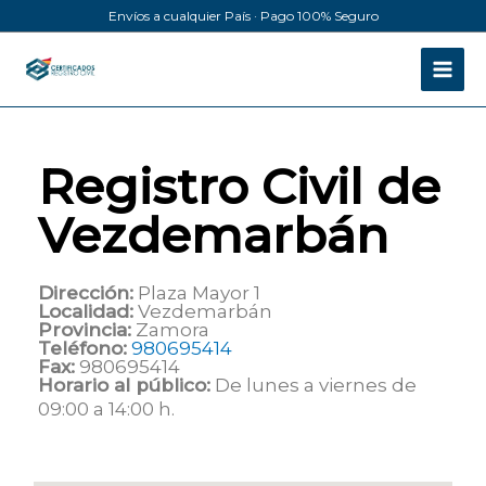
Ir
Envíos a cualquier País · Pago 100% Seguro
al
contenido
Registro Civil de
Vezdemarbán
Dirección:
Plaza Mayor 1
Localidad:
Vezdemarbán
Provincia:
Zamora
Teléfono:
980695414
Fax:
980695414
Horario al público:
De lunes a viernes de
09:00 a 14:00 h.