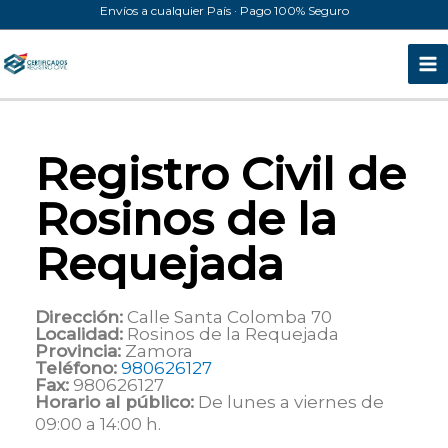
Ir
Envíos a cualquier País · Pago 100% Seguro
al
contenido
Registro Civil de
Rosinos de la
Requejada
Dirección:
Calle Santa Colomba 70
Localidad:
Rosinos de la Requejada
Provincia:
Zamora
Teléfono:
980626127
Fax:
980626127
Horario al público:
De lunes a viernes de
09:00 a 14:00 h.