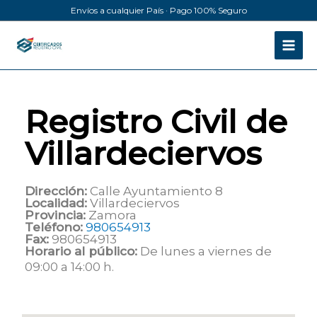
Ir
Envíos a cualquier País · Pago 100% Seguro
al
contenido
Registro Civil de
Villardeciervos
Dirección:
Calle Ayuntamiento 8
Localidad:
Villardeciervos
Provincia:
Zamora
Teléfono:
980654913
Fax:
980654913
Horario al público:
De lunes a viernes de
09:00 a 14:00 h.