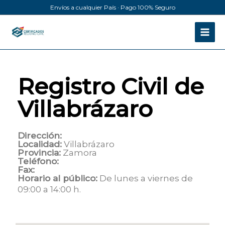
Ir
Envíos a cualquier País · Pago 100% Seguro
al
contenido
Registro Civil de
Villabrázaro
Dirección:
Localidad:
Villabrázaro
Provincia:
Zamora
Teléfono:
Fax:
Horario al público:
De lunes a viernes de
09:00 a 14:00 h.