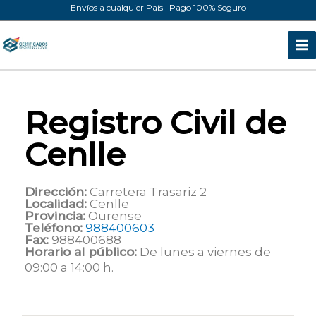
Ir
Envíos a cualquier País · Pago 100% Seguro
al
contenido
Registro Civil de
Cenlle
Dirección:
Carretera Trasariz 2
Localidad:
Cenlle
Provincia:
Ourense
Teléfono:
988400603
Fax:
988400688
Horario al público:
De lunes a viernes de
09:00 a 14:00 h.