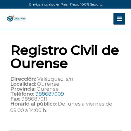
Ir
Envíos a cualquier País · Pago 100% Seguro
al
contenido
Registro Civil de
Ourense
Dirección:
Velázquez, s/n
Localidad:
Ourense
Provincia:
Ourense
Teléfono:
988687009
Fax:
988687011
Horario al público:
De lunes a viernes de
09:00 a 14:00 h.