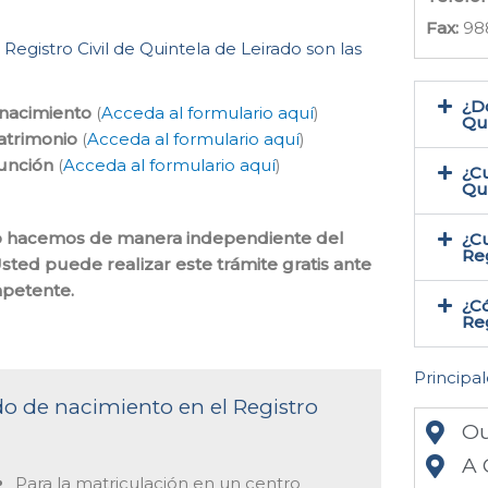
Fax:
98
 Registro Civil de Quintela de Leirado son las
¿Do
 nacimiento
(
Acceda al formulario aquí
)
Qui
atrimonio
(
Acceda al formulario aquí
)
función
(
Acceda al formulario aquí
)
¿Cu
Qu
s lo hacemos de manera independiente del
¿Cu
Reg
Usted puede realizar este trámite gratis ante
ompetente.
¿Có
Reg
Principal
ado de nacimiento en el Registro
Ou
A 
Para la matriculación en un centro