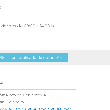
o
viernes de 09:00 a 14:00 h.
Solicitar certificado de defunción
udicial
ón:
Plaza de Cervantes, 4
ad:
Celanova
no:
988687543, 988687542, 988687544