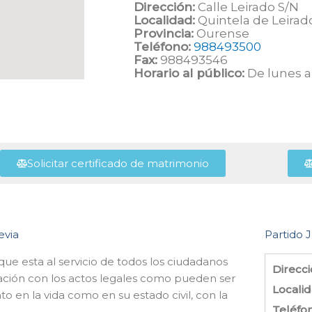
Dirección:
Calle Leirado S/N
Localidad:
Quintela de Leirad
Provincia:
Ourense
Teléfono:
988493500
Fax:
988493546
Horario al público:
De lunes a 
Solicitar certificado de matrimonio
evia
Partido J
 que esta al servicio de todos los ciudadanos
Direcci
ación con los actos legales como pueden ser
Localid
o en la vida como en su estado civil, con la
Teléfo