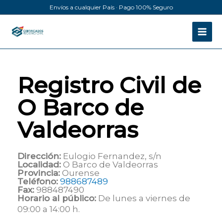
Ir
Envíos a cualquier País · Pago 100% Seguro
al
contenido
Registro Civil de
O Barco de
Valdeorras
Dirección:
Eulogio Fernandez, s/n
Localidad:
O Barco de Valdeorras
Provincia:
Ourense
Teléfono:
988687489
Fax:
988487490
Horario al público:
De lunes a viernes de
09:00 a 14:00 h.