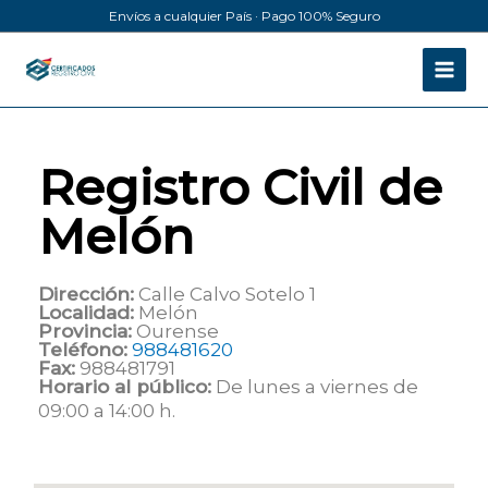
Ir
Envíos a cualquier País · Pago 100% Seguro
al
contenido
Registro Civil de
Melón
Dirección:
Calle Calvo Sotelo 1
Localidad:
Melón
Provincia:
Ourense
Teléfono:
988481620
Fax:
988481791
Horario al público:
De lunes a viernes de
09:00 a 14:00 h.