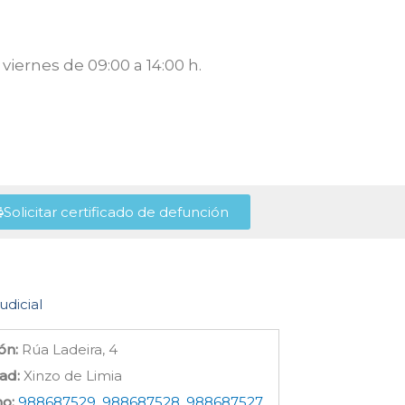
viernes de 09:00 a 14:00 h.
Solicitar certificado de defunción
udicial
ón:
Rúa Ladeira, 4
ad:
Xinzo de Limia
no:
988687529, 988687528, 988687527