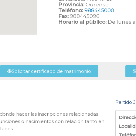
Provincia:
Ourense
Teléfono:
988445000
Fax:
988445096
Horario al público:
De lunes a 
Solicitar certificado de matrimonio
Partido J
 donde hacer las inscripciones relacionadas
Direcci
unciones o nacimientos con relación tanto en
Localid
itados.
Teléfo