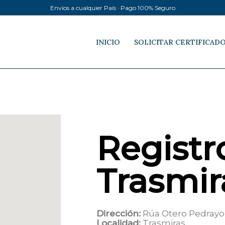
Envíos a cualquier País · Pago 100% Seguro
INICIO
SOLICITAR CERTIFICAD
Registro
Trasmir
Dirección:
Rúa Otero Pedrayo
Localidad:
Trasmiras