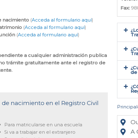
Fax:
98
e nacimiento
(
Acceda al formulario aquí
)
atrimonio
(
Acceda al formulario aquí
)
¿Lo
función
(
Acceda al formulario aquí
)
Tra
¿Cu
Tr
ependiente a cualquier administración publica
cho trámite gratuitamente ante el registro de
¿Cu
ente.
de 
¿Có
Reg
 de nacimiento en el Registro Civil
Principal
Ou
Para matricularse en una escuela
A 
Si va a trabajar en el extranjero