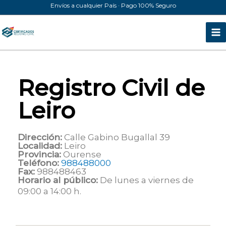
Ir
Envíos a cualquier País · Pago 100% Seguro
al
contenido
Registro Civil de
Leiro
Dirección:
Calle Gabino Bugallal 39
Localidad:
Leiro
Provincia:
Ourense
Teléfono:
988488000
Fax:
988488463
Horario al público:
De lunes a viernes de
09:00 a 14:00 h.