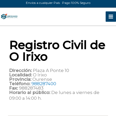
Ir
Envíos a cualquier País · Pago 100% Seguro
al
contenido
Registro Civil de
O Irixo
Dirección:
Plaza A Ponte 10
Localidad:
O Irixo
Provincia:
Ourense
Teléfono:
988287400
Fax:
988287483
Horario al público:
De lunes a viernes de
09:00 a 14:00 h.