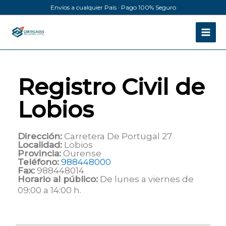
Ir
Envíos a cualquier País · Pago 100% Seguro
al
contenido
Registro Civil de
Lobios
Dirección:
Carretera De Portugal 27
Localidad:
Lobios
Provincia:
Ourense
Teléfono:
988448000
Fax:
988448014
Horario al público:
De lunes a viernes de
09:00 a 14:00 h.