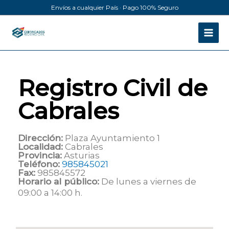
Ir
Envíos a cualquier País · Pago 100% Seguro
al
contenido
Registro Civil de
Cabrales
Dirección:
Plaza Ayuntamiento 1
Localidad:
Cabrales
Provincia:
Asturias
Teléfono:
985845021
Fax:
985845572
Horario al público:
De lunes a viernes de
09:00 a 14:00 h.