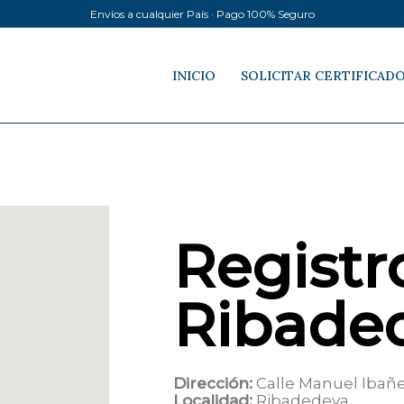
Envíos a cualquier País · Pago 100% Seguro
INICIO
SOLICITAR CERTIFICAD
Registro
Ribade
Dirección:
Calle Manuel Ibañe
Localidad:
Ribadedeva