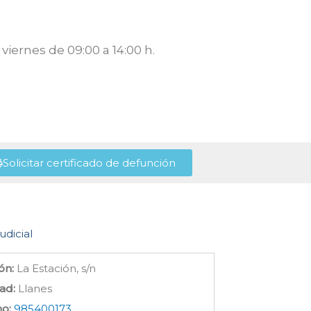
viernes de 09:00 a 14:00 h.
Solicitar certificado de defunción
udicial
ón:
La Estación, s/n
ad:
Llanes
no:
985400173