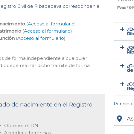
 Registro Civil de Ribadedeva corresponden a
Fax:
98
 nacimiento
(
Acceso al formulario
)
¿Do
atrimonio
(
Acceso al formulario
)
Ri
función
(
Acceso al formulario
)
¿Qu
Ri
mos de forma independiente a cualquier
ed puede realizar dicho trámite de forma
¿Cu
de
¿Có
Reg
Principal
icado de nacimiento en el Registro
As
Obtener el DNI
Acceder a herencias