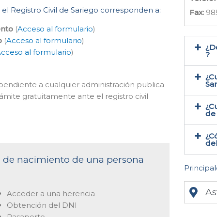
 el Registro Civil de Sariego corresponden a:
Fax:
98
ento
(
Acceso al formulario
)
o
(
Acceso al formulario
)
¿Do
cceso al formulario
)
?
¿Cu
Sa
dependiente a cualquier administración publica
ámite gratuitamente ante el registro civil
¿Cu
de 
¿Có
del
ta de nacimiento de una persona
Principal
As
Acceder a una herencia
Obtención del DNI
Pasaporte