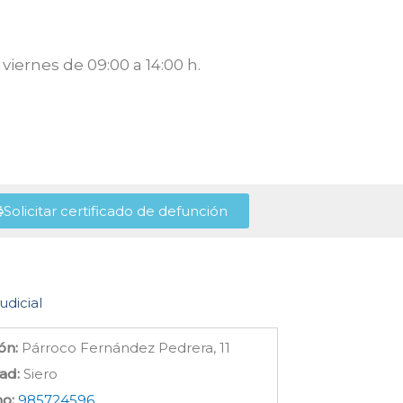
viernes de 09:00 a 14:00 h.
Solicitar certificado de defunción
udicial
ón:
Párroco Fernández Pedrera, 11
ad:
Siero
no:
985724596