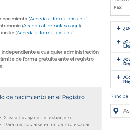
Fax:
e nacimiento
(
Acceda al formulario aquí
)
atrimonio
(
Acceda al formulario aquí
)
¿Do
función
(
Acceda al formulario aquí
)
¿Cu
Ll
es independiente a cualquier administración
trámite de forma gratuita ante el registro
¿Cu
Reg
e.
¿Có
Reg
Principal
ado de nacimiento en el Registro
As
Si va a trabajar en el extranjero
Para matricularse en un centro escolar