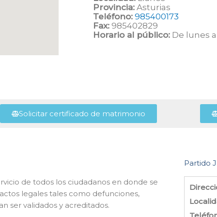
Provincia:
Asturias
Teléfono:
985400173
Fax:
985402829
Horario al público:
De lunes a 
Solicitar certificado de matrimonio
Partido J
 servicio de todos los ciudadanos en donde se
Direcci
 actos legales tales como defunciones,
Localid
n ser validados y acreditados.
Teléfo