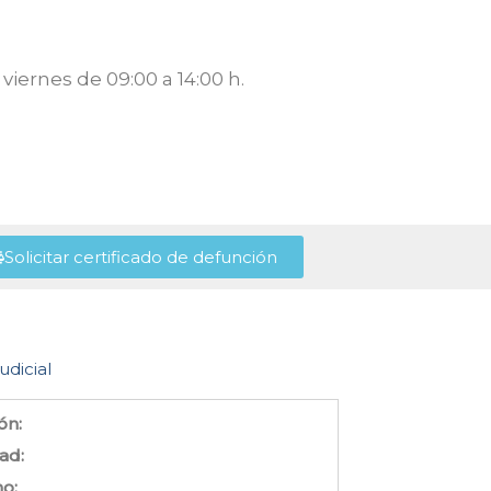
viernes de 09:00 a 14:00 h.
Solicitar certificado de defunción
udicial
ón:
ad:
no: