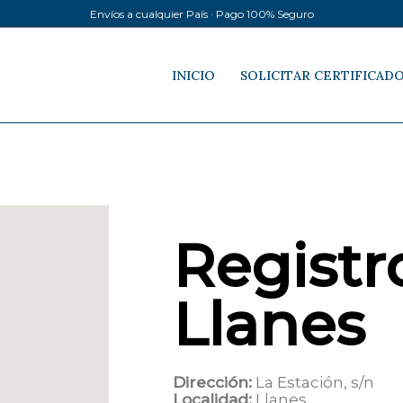
Envíos a cualquier País · Pago 100% Seguro
INICIO
SOLICITAR CERTIFICAD
Registro
Llanes
Dirección:
La Estación, s/n
Localidad:
Llanes