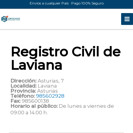
Ir
Envíos a cualquier País · Pago 100% Seguro
al
contenido
Registro Civil de
Laviana
Dirección:
Asturias, 7
Localidad:
Laviana
Provincia:
Asturias
Teléfono:
985602928
Fax:
985600138
Horario al público:
De lunes a viernes de
09:00 a 14:00 h.