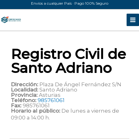
Ir
Envíos a cualquier País · Pago 100% Seguro
al
contenido
Registro Civil de
Santo Adriano
Dirección:
Plaza De Ángel Fernández S/N
Localidad:
Santo Adriano
Provincia:
Asturias
Teléfono:
985761061
Fax:
985761061
Horario al público:
De lunes a viernes de
09:00 a 14:00 h.