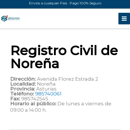
Ir
Envíos a cualquier País · Pago 100% Seguro
al
contenido
Registro Civil de
Noreña
Dirección:
Avenida Florez Estrada 2
Localidad:
Noreña
Provincia:
Asturias
Teléfono:
985740061
Fax:
985742545
Horario al público:
De lunes a viernes de
09:00 a 14:00 h.