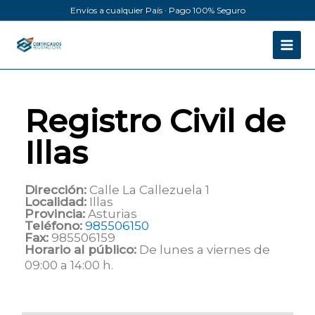
Ir
Envíos a cualquier País · Pago 100% Seguro
al
contenido
Registro Civil de
Illas
Dirección:
Calle La Callezuela 1
Localidad:
Illas
Provincia:
Asturias
Teléfono:
985506150
Fax:
985506159
Horario al público:
De lunes a viernes de
09:00 a 14:00 h.