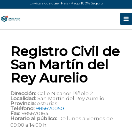
Ir
Envíos a cualquier País · Pago 100% Seguro
al
contenido
Registro Civil de
San Martín del
Rey Aurelio
Dirección:
Calle Nicanor Piñole 2
Localidad:
San Martín del Rey Aurelio
Provincia:
Asturias
Teléfono:
985670050
Fax:
985670164
Horario al público:
De lunes a viernes de
09:00 a 14:00 h.