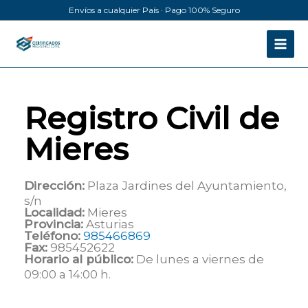
Ir
Envíos a cualquier País · Pago 100% Seguro
al
contenido
Registro Civil de
Mieres
Dirección:
Plaza Jardines del Ayuntamiento,
s/n
Localidad:
Mieres
Provincia:
Asturias
Teléfono:
985466869
Fax:
985452622
Horario al público:
De lunes a viernes de
09:00 a 14:00 h.