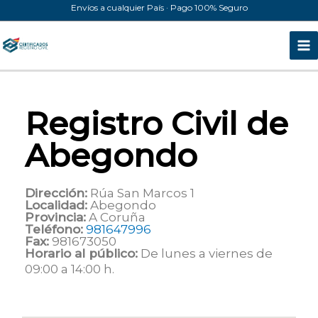
Ir
Envíos a cualquier País · Pago 100% Seguro
al
contenido
Registro Civil de
Abegondo
Dirección:
Rúa San Marcos 1
Localidad:
Abegondo
Provincia:
A Coruña
Teléfono:
981647996
Fax:
981673050
Horario al público:
De lunes a viernes de
09:00 a 14:00 h.