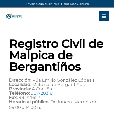
Ir
Envíos a cualquier País · Pago 100% Seguro
al
contenido
Registro Civil de
Malpica de
Bergantiños
Dirección:
Rúa Emilio González López 1
Localidad:
Malpica de Bergantiños
Provincia:
A Coruña
Teléfono:
981720318
Fax:
981721627
Horario al público:
De lunes a viernes de
09:00 a 14:00 h.