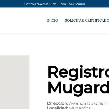
Envíos a cualquier País · Pago 100% Seguro
INICIO
SOLICITAR CERTIFICAD
Registro
Mugard
Dirección:
Avenida De Galicia
Localidad:
Mugardos