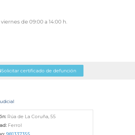
viernes de 09:00 a 14:00 h.
Solicitar certificado de defunción
udicial
ón:
Rúa de La Coruña, 55
ad:
Ferrol
no:
981337355