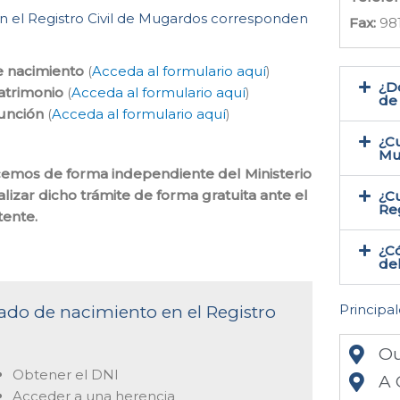
en el Registro Civil de Mugardos corresponden
Fax:
98
e nacimiento
(
Acceda al formulario aquí
)
¿Do
atrimonio
(
Acceda al formulario aquí
)
de
función
(
Acceda al formulario aquí
)
¿Cu
Mu
hacemos de forma independiente del Ministerio
lizar dicho trámite de forma gratuita ante el
¿Cu
Reg
tente.
¿Có
del
Principal
icado de nacimiento en el Registro
Ou
Obtener el DNI
A 
Acceder a una herencia