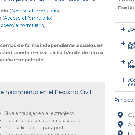
Fax:
88
ento
(
Acceso al formulario
)
o
(
Acceso al formulario
)
cceso al formulario
)
¿Do
¿Qu
o hacemos de forma independiente a cualquier
Mi
 usted puede realizar dicho trámite de forma
 España competente.
¿Cu
Reg
¿C
cer
e nacimiento en el Registro Civil
Principal
Si va a trabajar en el extranjero
Ou
Para matricularse en una escuela
A 
Para solicitud de pasaporte
L
Para presentar el certificado de