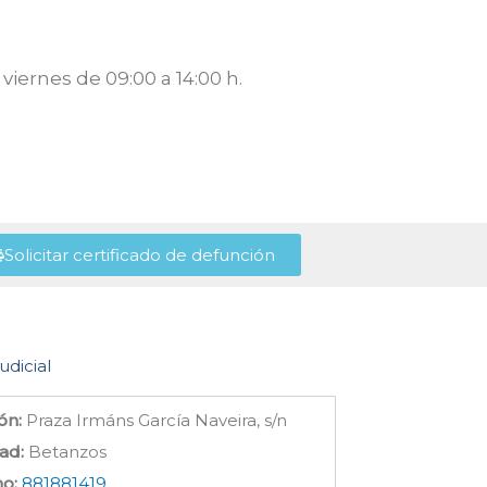
viernes de 09:00 a 14:00 h.
Solicitar certificado de defunción
udicial
ón:
Praza Irmáns García Naveira, s/n
ad:
Betanzos
no:
881881419