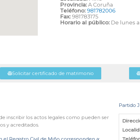
Provincia:
A Coruña
Teléfono:
981782006
Fax:
981783175
Horario al público:
De lunes a 
Solicitar certificado de matrimonio
Partido J
de inscribir los actos legales como pueden ser
Direcci
os y acreditados.
Localid
n el Registro Civil de Miño corresponden a:
Teléfo