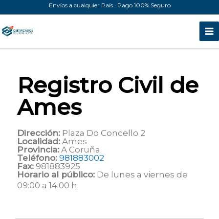
Ir
Envíos a cualquier País · Pago 100% Seguro
al
contenido
Registro Civil de
Ames
Dirección:
Plaza Do Concello 2
Localidad:
Ames
Provincia:
A Coruña
Teléfono:
981883002
Fax:
981883925
Horario al público:
De lunes a viernes de
09:00 a 14:00 h.