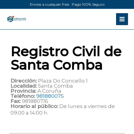
Ir
Envíos a cualquier País · Pago 100% Seguro
al
contenido
Registro Civil de
Santa Comba
Dirección:
Plaza Do Concello 1
Localidad:
Santa Comba
Provincia:
A Coruña
Teléfono:
981880075
Fax:
981880716
Horario al público:
De lunes a viernes de
09:00 a 14:00 h.