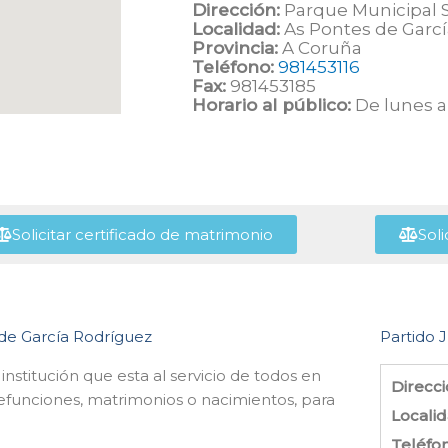
Dirección:
Parque Municipal 
Localidad:
As Pontes de Garc
Provincia:
A Coruña
Teléfono:
981453116
Fax:
981453185
Horario al público:
De lunes a 
Solicitar certificado de matrimonio
Soli
s de García Rodríguez
Partido J
institución que esta al servicio de todos en
Direcci
defunciones, matrimonios o nacimientos, para
Localid
Teléfo