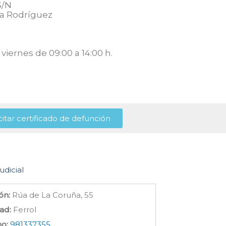
S/N
ía Rodríguez
viernes de 09:00 a 14:00 h.
citar certificado de defunción
udicial
ón:
Rúa de La Coruña, 55
ad:
Ferrol
no:
981337355