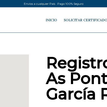
Envíos a cualquier País · Pago 100% Seguro
INICIO
SOLICITAR CERTIFICAD
Registro
As Pont
García 