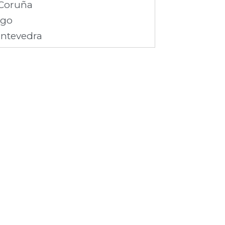
Coruña
ugo
ntevedra