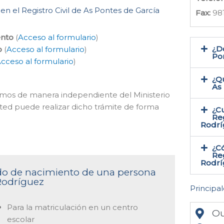
en el Registro Civil de As Pontes de García
Fax:
98
ento
(
Acceso al formulario
)
¿Do
o
(
Acceso al formulario
)
Po
cceso al formulario
)
¿Qu
As
acemos de manera independiente del Ministerio
sted puede realizar dicho trámite de forma
¿Cu
Reg
Rodrí
¿Có
Reg
Rodrí
cado de nacimiento de una persona
 Rodríguez
Principal
Para la matriculación en un centro
Ou
escolar