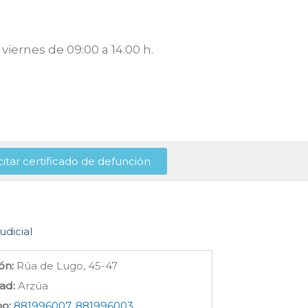
viernes de 09:00 a 14:00 h.
citar certificado de defunción
udicial
ón:
Rúa de Lugo, 45-47
ad:
Arzúa
no:
881996007, 881996003