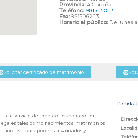
Provincia:
A Coruña
Teléfono:
981505003
Fax:
981506203
Horario al público:
De lunes a 
Solicitar certificado de matrimonio
Soli
Partido J
sta al servicio de todos los ciudadanos en
Direcci
s legales tales como nacimientos, matrimonios
Localid
tado civil, para poder ser validados y
Teléfo