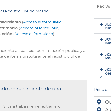
Fax:
88
el Registro Civil de Melide:
 nacimiento
(
Acceso al formulario
)
¿Lo
atrimonio
(
Acceso al formulario
)
Mel
función
(
Acceso al formulario
)
¿Qu
Me
ndiente a cualquier administración publica y al
¿Cu
e de forma gratuita ante el registro civil de
Reg
¿C
cer
?
ficado de nacimiento de una
Principal
Ou
Si va a trabajar en el extranjero
A 