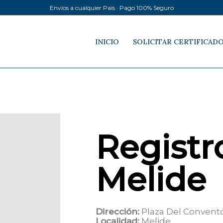
Envíos a cualquier País · Pago 100% Seguro
INICIO
SOLICITAR CERTIFICAD
Registro
Melide
Dirección:
Plaza Del Convent
Localidad:
Melide