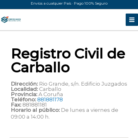
Ir
Envíos a cualquier País · Pago 100% Seguro
al
contenido
Registro Civil de
Carballo
Dirección:
Rio Grande, s/n. Edificio Juzgados
Localidad:
Carballo
Provincia:
A Coruña
Teléfono:
881881178
Fax:
881881181
Horario al público:
De lunes a viernes de
09:00 a 14:00 h.